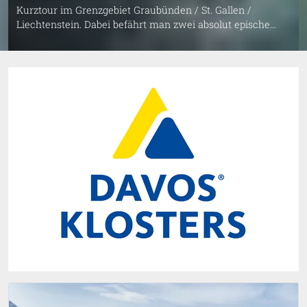
Kurztour im Grenzgebiet Graubünden / St. Gallen /
Liechtenstein. Dabei befährt man zwei absolut epische
Toptrails. Zuerst den Gratweg am Heidenkopf, als zweites
dann die Abfahrt durchs Mozentobel an den Rhein runter.
Aber Achtung: bei beiden Trails gibt es Stellen, welche Fehler
nicht verzeihen.