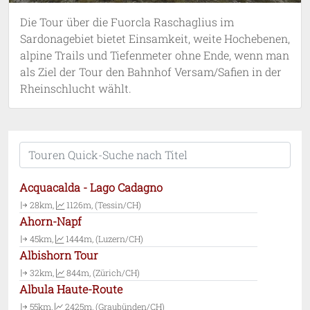
Die Tour über die Fuorcla Raschaglius im
Sardonagebiet bietet Einsamkeit, weite Hochebenen,
alpine Trails und Tiefenmeter ohne Ende, wenn man
als Ziel der Tour den Bahnhof Versam/Safien in der
Rheinschlucht wählt.
Acquacalda - Lago Cadagno
28km,
1126m, (Tessin/CH)
Ahorn-Napf
45km,
1444m, (Luzern/CH)
Albishorn Tour
32km,
844m, (Zürich/CH)
Albula Haute-Route
55km,
2425m, (Graubünden/CH)