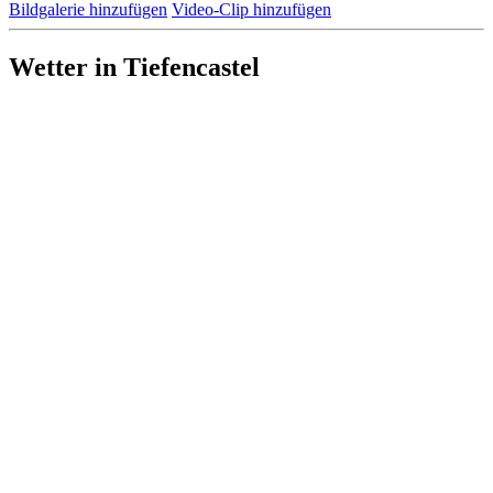
Bildgalerie hinzufügen
Video-Clip hinzufügen
Wetter in Tiefencastel
Wetterdaten werden geladen...
Served by the Norwegian Meteorological Institute and NRK
yr.no
.
Kommentare
Neuen Kommentar schreiben (Login)
Tour-Klassifizierung
Könner
Gelegentliches Training ausreichend
Fahrtechnik-Skills
Kondition
Exponiertheit
Wildnis
keine Angaben
keine Angaben