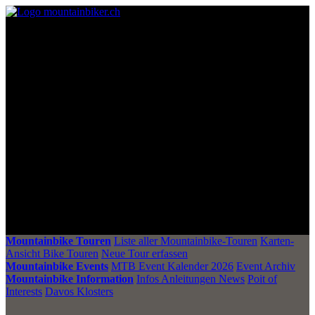
Mountainbike Touren
Liste aller Mountainbike-Touren
Karten-
Ansicht Bike Touren
Neue Tour erfassen
Mountainbike Events
MTB Event Kalender 2026
Event Archiv
Mountainbike Information
Infos Anleitungen News
Poit of
Interests
Davos Klosters