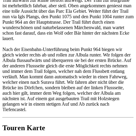
Trail aufwärts zur Ruine Belfort abzweigt. Der Trail zur Burgruine
ist mehrheitlich fahrbar, aber steil. Oben angekommen geniesst man
eine tolle Aussicht über das Parc Ela Gebiet. Weiter führt der Trail
nun via Igls Plangs, den Punkt 1075 und den Punkt 1004 runter zum
Punkt 964 an der Hauptstrasse. Der Trail führt durch einen
wunderschönen und naturbelassenen Märchenwald, man wartet
schon fast darauf, dass ein Wolf oder Bär hinter der nächsten Ecke
lauert.
Nach der Eisenbahn-Unterführung beim Punkt 964 biegen wir
gleich wieder rechts ab und rollen zur Albula runter. Wir folgen der
Albula flussaufwärts und überqueren sie bei der ersten Brücke. Auf
der anderen Flussseite gleich die erste Möglichkeit rechts nehmen
und immer dem Trail folgen, welcher nah dem Flussbett entlang
verläuft. Man kommt dann automatisch wieder in einen Fahrweg,
welcher einen nach Surava führt. Wir fahren aber nicht über die
Brücke ins Dörfchen, sondern bleiben auf der linken Flussseite,
auch hier gilt, immer dem Weg folgen, welcher der Albula am
nächsten ist. Auf einem gut ausgebauten Trail mit Holzstegen
gelangen wir in einem stetigen Auf und Ab zurück nach
Tiefencastel.
Touren Karte