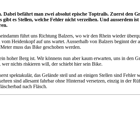
n. Dabei befährt man zwei absolut epische Toptrails. Zuerst den 
 gibt es Stellen, welche Fehler nicht verzeihen. Und ausserdem i
ren.
 Rheindamm führt uns Richtung Balzers, wo wir den Rhein wieder über
l vom Heidenkopf auf uns wartet. Ausserhalb von Balzers beginnt der 
00 Meter muss das Bike geschoben werden.
ein hoher Berg ist. Wir könnens nun aber kaum erwarten, uns in den Gr
er nichts riskieren will, der schiebt hier sein Bike.
rst spektakulär, das Gelände steil und an einigen Stellen sind Fehler wi
hren sind allesamt fahrbar ohne Hinterrad versetzen, einzig in der Rüf
Fläscherbad nach Fläsch.