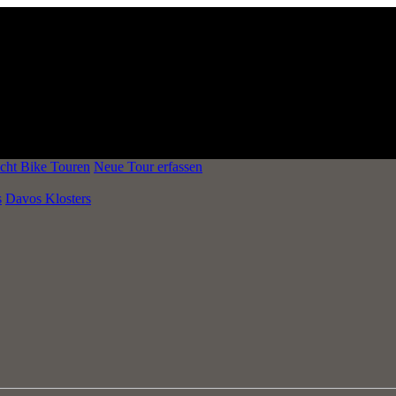
cht Bike Touren
Neue Tour erfassen
s
Davos Klosters