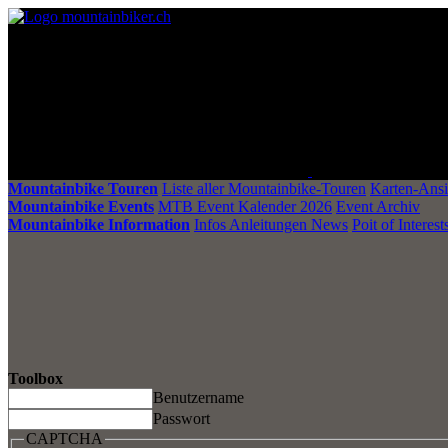
Mountainbike Touren
Liste aller Mountainbike-Touren
Karten-Ansi
Mountainbike Events
MTB Event Kalender 2026
Event Archiv
Mountainbike Information
Infos Anleitungen News
Poit of Interest
Toolbox
Benutzername
Passwort
CAPTCHA