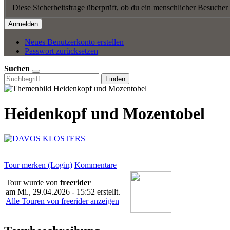
Diese Sicherheitsfrage überprüft, ob du ein menschlicher Besucher
Neues Benutzerkonto erstellen
Passwort zurücksetzen
Suchen
Finden
Heidenkopf und Mozentobel
Tour merken (Login)
Kommentare
Tour wurde von
freerider
am
Mi., 29.04.2026 - 15:52
erstellt.
Alle Touren von freerider anzeigen