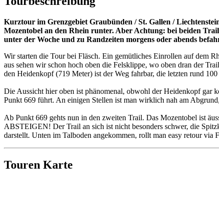
Tourbeschreibung
Kurztour im Grenzgebiet Graubünden / St. Gallen / Liechtenstei
Mozentobel an den Rhein runter. Aber Achtung: bei beiden Trails
unter der Woche und zu Randzeiten morgens oder abends befah
Wir starten die Tour bei Fläsch. Ein gemütliches Einrollen auf dem
aus sehen wir schon hoch oben die Felsklippe, wo oben dran der Trai
den Heidenkopf (719 Meter) ist der Weg fahrbar, die letzten rund 1
Die Aussicht hier oben ist phänomenal, obwohl der Heidenkopf gar k
Punkt 669 führt. An einigen Stellen ist man wirklich nah am Abgrund, w
Ab Punkt 669 gehts nun in den zweiten Trail. Das Mozentobel ist äusse
ABSTEIGEN! Der Trail an sich ist nicht besonders schwer, die Spitzke
darstellt. Unten im Talboden angekommen, rollt man easy retour via 
Touren Karte