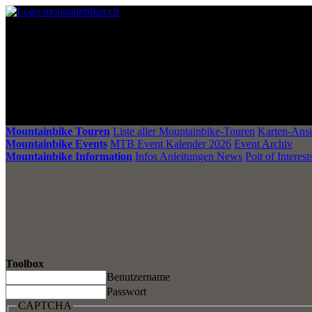
Mountainbike Touren
Liste aller Mountainbike-Touren
Karten-Ansi
Mountainbike Events
MTB Event Kalender 2026
Event Archiv
Mountainbike Information
Infos Anleitungen News
Poit of Interest
Toolbox
Benutzername
Passwort
CAPTCHA