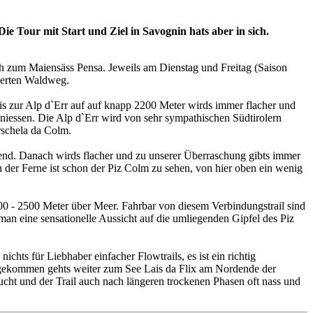
ie Tour mit Start und Ziel in Savognin hats aber in sich.
ch zum Maiensäss Pensa. Jeweils am Dienstag und Freitag (Saison
ierten Waldweg.
is zur Alp d`Err auf auf knapp 2200 Meter wirds immer flacher und
niessen. Die Alp d`Err wird von sehr sympathischen Südtirolern
rschela da Colm.
end. Danach wirds flacher und zu unserer Überraschung gibts immer
 der Ferne ist schon der Piz Colm zu sehen, von hier oben ein wenig
00 - 2500 Meter über Meer. Fahrbar von diesem Verbindungstrail sind
an eine sensationelle Aussicht auf die umliegenden Gipfel des Piz
ichts für Liebhaber einfacher Flowtrails, es ist ein richtig
angekommen gehts weiter zum See Lais da Flix am Nordende der
ucht und der Trail auch nach längeren trockenen Phasen oft nass und