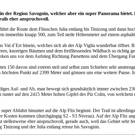
in der Region Savognin, welcher aber ein super Panorama bietet. D
ails eher anspruchsvoll.
 führt die Route dem Flüsschen Julia entlang bis Tinizong und dann ho
nem immerhin knapp 500, zum Teil steile Höhenmeter auf einem asphalt
Val d`Err hinein, welches sich ab der Alp Viglia wunderbar öffnet. B
ren, knorrigen Bäumen und dem freifliessenden Wildbach so richtig ge
tärken uns vor dem Aufstieg Richtung Parsettens und dem Übergang Fu
en 150 davon sind extrem steil und selbst zum Schieben sehr anstreng
en höchsten Punkt auf 2399 Meter und gönnen uns eine weitere Pause. In
tändiges Auf- und Ab, man bewegt sich grundsätzlich immer zwischen 23
n runter auf den 2415 Meter hohen Gipfel des Piz Colm, von welchem m
per Abfahrt hinunter auf die Alp Flix beginnt. Der Trail ist allerdings n
 Ihre Kosten kommen (durchgängig S2 - S3 Niveau). Auf der Alp Flix 
 stellenweise eher anspruchsvoll, gerade auch, weil das Gebiet sehr fe
 Tinizong und der Julia entlang retour bis Savognin.