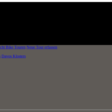
cht Bike Touren
Neue Tour erfassen
s
Davos Klosters