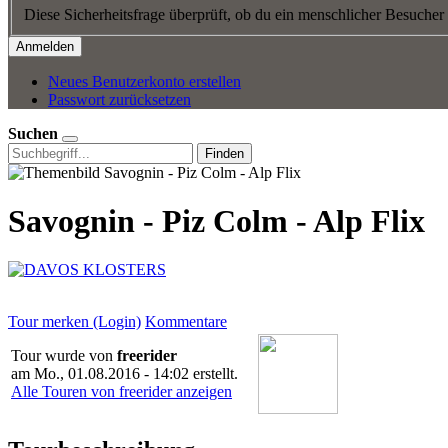
Diese Sicherheitsfrage überprüft, ob du ein menschlicher Besucher
Neues Benutzerkonto erstellen
Passwort zurücksetzen
Suchen
Finden
Savognin - Piz Colm - Alp Flix
Tour merken (Login)
Kommentare
Tour wurde von
freerider
am
Mo., 01.08.2016 - 14:02
erstellt.
Alle Touren von freerider anzeigen