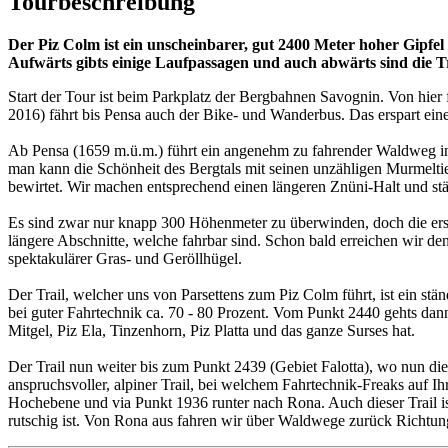
Tourbeschreibung
Der Piz Colm ist ein unscheinbarer, gut 2400 Meter hoher Gipfel 
Aufwärts gibts einige Laufpassagen und auch abwärts sind die Tr
Start der Tour ist beim Parkplatz der Bergbahnen Savognin. Von hier
2016) fährt bis Pensa auch der Bike- und Wanderbus. Das erspart ei
Ab Pensa (1659 m.ü.m.) führt ein angenehm zu fahrender Waldweg ins 
man kann die Schönheit des Bergtals mit seinen unzähligen Murmeltie
bewirtet. Wir machen entsprechend einen längeren Znüni-Halt und s
Es sind zwar nur knapp 300 Höhenmeter zu überwinden, doch die erst
längere Abschnitte, welche fahrbar sind. Schon bald erreichen wir d
spektakulärer Gras- und Geröllhügel.
Der Trail, welcher uns von Parsettens zum Piz Colm führt, ist ein s
bei guter Fahrtechnik ca. 70 - 80 Prozent. Vom Punkt 2440 gehts dan
Mitgel, Piz Ela, Tinzenhorn, Piz Platta und das ganze Surses hat.
Der Trail nun weiter bis zum Punkt 2439 (Gebiet Falotta), wo nun die su
anspruchsvoller, alpiner Trail, bei welchem Fahrtechnik-Freaks auf
Hochebene und via Punkt 1936 runter nach Rona. Auch dieser Trail ist
rutschig ist. Von Rona aus fahren wir über Waldwege zurück Richtung