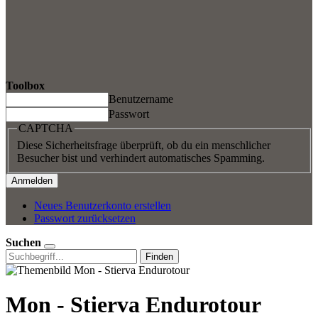
Toolbox
Benutzername
Passwort
CAPTCHA
Diese Sicherheitsfrage überprüft, ob du ein menschlicher
Besucher bist und verhindert automatisches Spamming.
Neues Benutzerkonto erstellen
Passwort zurücksetzen
Suchen
Finden
Mon - Stierva Endurotour