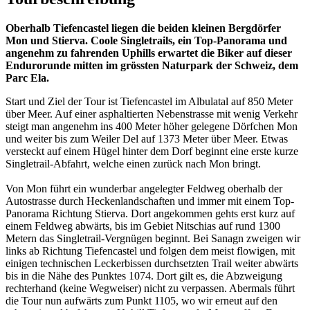
Oberhalb Tiefencastel liegen die beiden kleinen Bergdörfer
Mon und Stierva. Coole Singletrails, ein Top-Panorama und
angenehm zu fahrenden Uphills erwartet die Biker auf dieser
Endurorunde mitten im grössten Naturpark der Schweiz, dem
Parc Ela.
Start und Ziel der Tour ist Tiefencastel im Albulatal auf 850 Meter
über Meer. Auf einer asphaltierten Nebenstrasse mit wenig Verkehr
steigt man angenehm ins 400 Meter höher gelegene Dörfchen Mon
und weiter bis zum Weiler Del auf 1373 Meter über Meer. Etwas
versteckt auf einem Hügel hinter dem Dorf beginnt eine erste kurze
Singletrail-Abfahrt, welche einen zurück nach Mon bringt.
Von Mon führt ein wunderbar angelegter Feldweg oberhalb der
Autostrasse durch Heckenlandschaften und immer mit einem Top-
Panorama Richtung Stierva. Dort angekommen gehts erst kurz auf
einem Feldweg abwärts, bis im Gebiet Nitschias auf rund 1300
Metern das Singletrail-Vergnügen beginnt. Bei Sanagn zweigen wir
links ab Richtung Tiefencastel und folgen dem meist flowigen, mit
einigen technischen Leckerbissen durchsetzten Trail weiter abwärts
bis in die Nähe des Punktes 1074. Dort gilt es, die Abzweigung
rechterhand (keine Wegweiser) nicht zu verpassen. Abermals führt
die Tour nun aufwärts zum Punkt 1105, wo wir erneut auf den