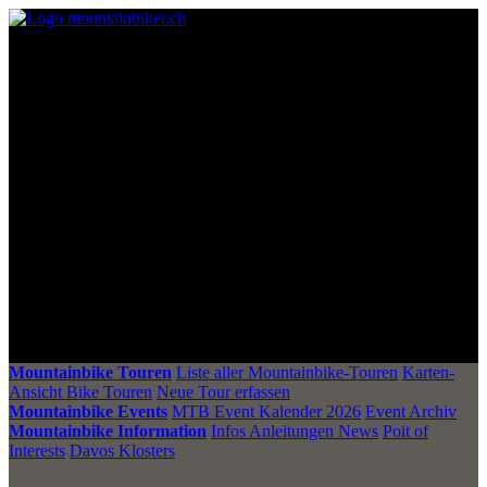
Mountainbike Touren
Liste aller Mountainbike-Touren
Karten-
Ansicht Bike Touren
Neue Tour erfassen
Mountainbike Events
MTB Event Kalender 2026
Event Archiv
Mountainbike Information
Infos Anleitungen News
Poit of
Interests
Davos Klosters