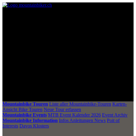
Mountainbike Touren
Liste aller Mountainbike-Touren
Karten-
Ansicht Bike Touren
Neue Tour erfassen
Mountainbike Events
MTB Event Kalender 2026
Event Archiv
Mountainbike Information
Infos Anleitungen News
Poit of
Interests
Davos Klosters