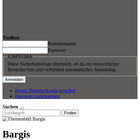
Toolbox
Benutzername
Passwort
CAPTCHA
Diese Sicherheitsfrage überprüft, ob du ein menschlicher
Besucher bist und verhindert automatisches Spamming.
Neues Benutzerkonto erstellen
Passwort zurücksetzen
Suchen
Finden
Bargis