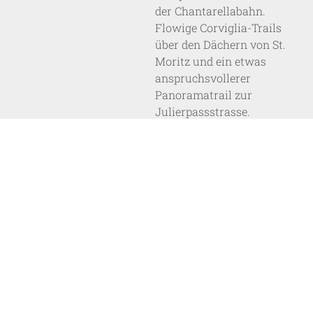
der Chantarellabahn.
Flowige Corviglia-Trails
über den Dächern von St.
Moritz und ein etwas
anspruchsvollerer
Panoramatrail zur
Julierpassstrasse.
TOUR:
FURCLETTA -
VON ALVANEU
NACH AROSA
Der Übergang vom
Albulatal über die 2573
Meter hohe Furcletta nach