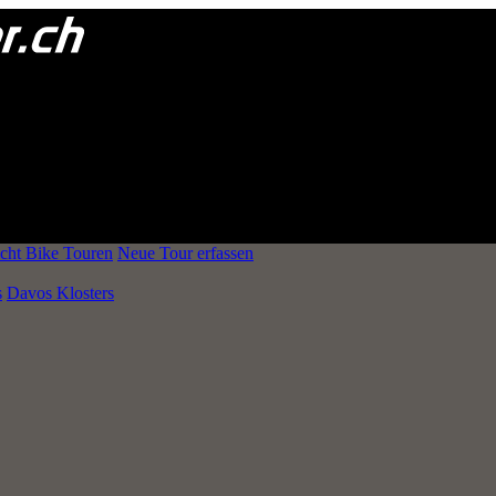
cht Bike Touren
Neue Tour erfassen
s
Davos Klosters