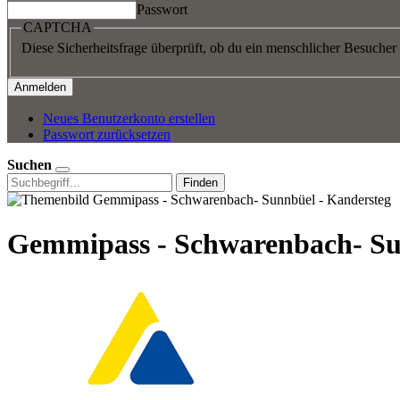
Passwort
CAPTCHA
Diese Sicherheitsfrage überprüft, ob du ein menschlicher Besucher
Neues Benutzerkonto erstellen
Passwort zurücksetzen
Suchen
Finden
Gemmipass - Schwarenbach- Su