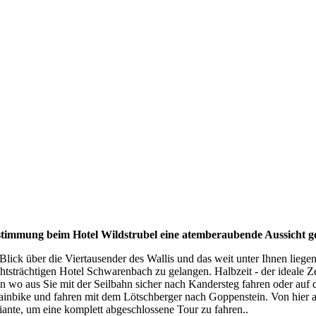
nstimmung beim Hotel Wildstrubel eine atemberaubende Aussicht g
 Blick über die Viertausender des Wallis und das weit unter Ihnen lieg
tsträchtigen Hotel Schwarenbach zu gelangen. Halbzeit - der ideale Ze
n wo aus Sie mit der Seilbahn sicher nach Kandersteg fahren oder auf
ntainbike und fahren mit dem Lötschberger nach Goppenstein. Von hier 
iante, um eine komplett abgeschlossene Tour zu fahren..