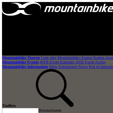
Mountainbike Touren
Liste aller Mountainbike-Touren
Karten-Ansi
Mountainbike Events
MTB Event Kalender 2026
Event Archiv
Mountainbike Information
Infos Anleitungen News
Poit of Interest
Toolbox
Benutzername