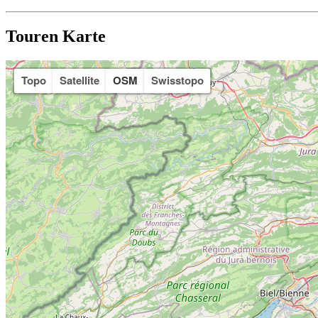
Touren Karte
Topo
Satellite
OSM
Swisstopo