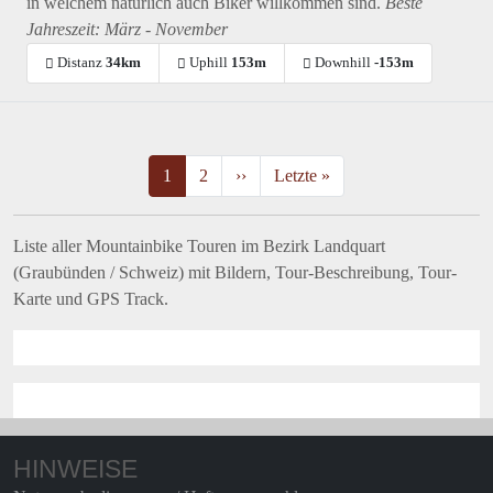
in welchem natürlich auch Biker willkommen sind.
Beste
Jahreszeit: März - November
Distanz
34km
Uphill
153m
Downhill
-153m
SEITENNUMMERIERUNG
Aktuelle Seite
Seite
Nächste Seite
Letzte Seite
1
2
››
Letzte »
Liste aller Mountainbike Touren im Bezirk Landquart
(Graubünden / Schweiz) mit Bildern, Tour-Beschreibung, Tour-
Karte und GPS Track.
HINWEISE