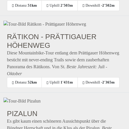
Distanz
51km
Uphill
2'503m
Downhill
-2'502m
RÄTIKON - PRÄTTIGAUER
HÖHENWEG
Diese Mountainbike-Tour entlang dem Prättigauer Höhenweg
besticht mit never-ending Trails sowie dem zauberhaften
Panorama des Rätikons. Von St.
Beste Jahreszeit: Juli -
Oktober
Distanz
52km
Uphill
1'431m
Downhill
-2'365m
PIZALUN
Es gibt kaum einen schöneren Aussichtspunkt über die
Bündner Herrschaft und in die Klus als der Pizalun.
Beste