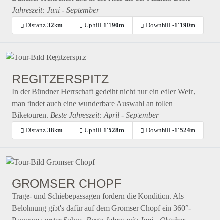
Jahreszeit: Juni - September
Distanz
32km
Uphill
1'190m
Downhill
-1'190m
REGITZERSPITZ
In der Bündner Herrschaft gedeiht nicht nur ein edler Wein,
man findet auch eine wunderbare Auswahl an tollen
Biketouren.
Beste Jahreszeit: April - September
Distanz
38km
Uphill
1'528m
Downhill
-1'524m
GROMSER CHOPF
Trage- und Schiebepassagen fordern die Kondition. Als
Belohnung gibt's dafür auf dem Gromser Chopf ein 360°-
Panorama erster Sahne.
Beste Jahreszeit: Juni - Oktober