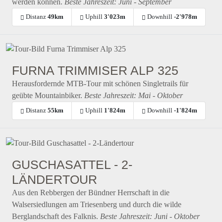
werden können.
Beste Jahreszeit: Juni - September
Distanz
49km
Uphill
3'023m
Downhill
-2'978m
FURNA TRIMMISER ALP 325
Herausfordernde MTB-Tour mit schönen Singletrails für
geübte Mountainbiker.
Beste Jahreszeit: Mai - Oktober
Distanz
55km
Uphill
1'824m
Downhill
-1'824m
GUSCHASATTEL - 2-
LÄNDERTOUR
Aus den Rebbergen der Bündner Herrschaft in die
Walsersiedlungen am Triesenberg und durch die wilde
Berglandschaft des Falknis.
Beste Jahreszeit: Juni - Oktober