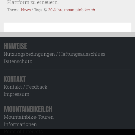
Plattform zu erneuern.
Thema:
News
/ Tags:
20 Jahre mountainbiker.ch
HINWEISE
Nutzungsbedingungen / Haftungsausschluss
Datenschutz
KONTAKT
Kontakt / Feedback
Impressum
MOUNTAINBIKER.CH
Mountainbike-Touren
Informationen
Point of Interests