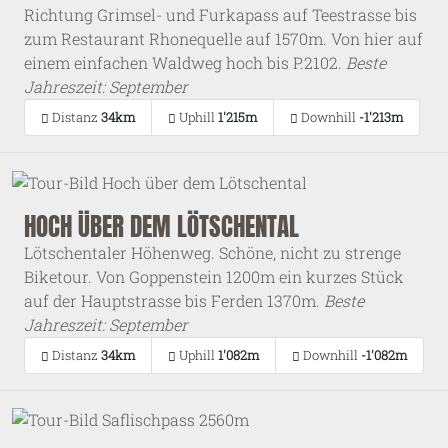
Richtung Grimsel- und Furkapass auf Teestrasse bis
zum Restaurant Rhonequelle auf 1570m. Von hier auf
einem einfachen Waldweg hoch bis P.2102.
Beste
Jahreszeit: September
Distanz
34km
Uphill
1'215m
Downhill
-1'213m
HOCH ÜBER DEM LÖTSCHENTAL
Lötschentaler Höhenweg. Schöne, nicht zu strenge
Biketour. Von Goppenstein 1200m ein kurzes Stück
auf der Hauptstrasse bis Ferden 1370m.
Beste
Jahreszeit: September
Distanz
34km
Uphill
1'082m
Downhill
-1'082m