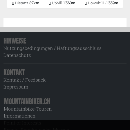
Distanz
32km
Uphill
1'560m
Downhill
-1'559m
HINWEISE
Nutzungsbedingungen / Haftungsausschluss
Datenschutz
KONTAKT
Kontakt / Feedback
Impressum
MOUNTAINBIKER.CH
Mountainbike-Touren
Informationen
Point of Interests
Events, Rennkalender, Messen