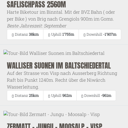
SAFLISCHPASS 2560M
Harte Biketour im Binntal. Mit der BVZ Bahn ( oder
per Bike ) von Brig nach Grengiols 900m im Goms.
Beste Jahreszeit: September
Distanz
38km
Uphill
1'755m
Downhill
-1'907m
WALLISER SUONEN IM BALTSCHIEDERTAL
Auf der Strasse von Visp nach Ausserberg Richtung
Raft bis Punkt 1240m. Recht über die Niwärch
Wasserleitung.
Distanz
25km
Uphill
962m
Downhill
-961m
ZERMATT - JUNGU - MOOSALP - VISP