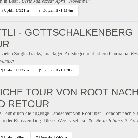
an in Baar .
Beste Jahreszeit: April - November
Uphill
1'121m
Downhill
-1'114m
TTLI - GOTTSCHALKENBERG
UR
t vielen Single-Tracks, knackigen Aufstiegen und tollem Panorama.
Bes
November
Uphill
1'177m
Downhill
-1'178m
ICHE TOUR VON ROOT NAC
ND RETOUR
e Tour durch die hügelige Landschaft von Root über Hochdorf nach Si
 an der Reuss entlang. Dieser Weg ist sehr schön.
Beste Jahreszeit: Apri
Uphill
586m
Downhill
-569m