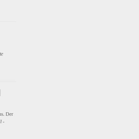
te
H
ns. Der
l -