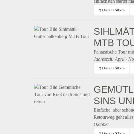
einfachsten startet m
Distanz
50km
SIHLMÄ
MTB TO
Fantastische Tour mi
Jahreszeit: April - 
Distanz
50km
GEMÜTL
SINS U
Einfache, aber schön
Retourweg geht alles
Oktober
Distanz
52km