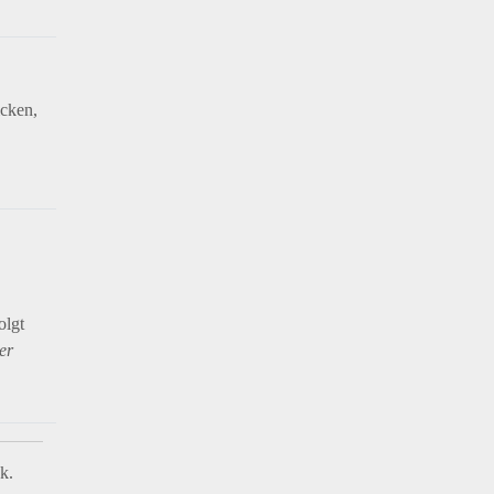
icken,
olgt
er
k.