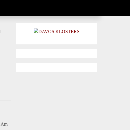
G
t. Am