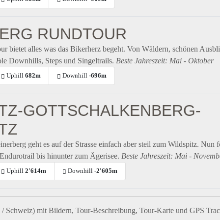
ERG RUNDTOUR
ur bietet alles was das Bikerherz begeht. Von Wäldern, schönen Ausbl
e Downhills, Steps und Singeltrails.
Beste Jahreszeit: Mai - Oktober
Uphill
682m
Downhill
-696m
ITZ-GOTTSCHALKENBERG-
TZ
einerberg geht es auf der Strasse einfach aber steil zum Wildspitz. Nun f
 Endurotrail bis hinunter zum Ägerisee.
Beste Jahreszeit: Mai - Novemb
Uphill
2'614m
Downhill
-2'605m
 / Schweiz) mit Bildern, Tour-Beschreibung, Tour-Karte und GPS Trac