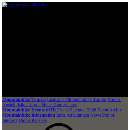
Mountainbike Touren
Liste aller Mountainbike-Touren
Karten-
Ansicht Bike Touren
Neue Tour erfassen
Mountainbike Events
MTB Event Kalender 2026
Event Archiv
Mountainbike Information
Infos Anleitungen News
Poit of
Interests
Davos Klosters