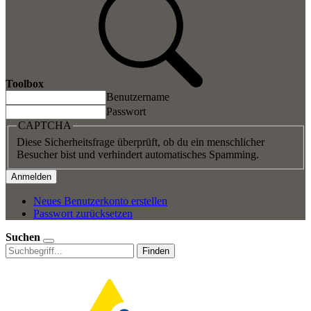
Toolbox
Benutzername
Passwort
CAPTCHA
Diese Sicherheitsfrage überprüft, ob du ein menschlicher
Besucher bist und verhindert automatisches Spamming.
Neues Benutzerkonto erstellen
Passwort zurücksetzen
Suchen
Finden