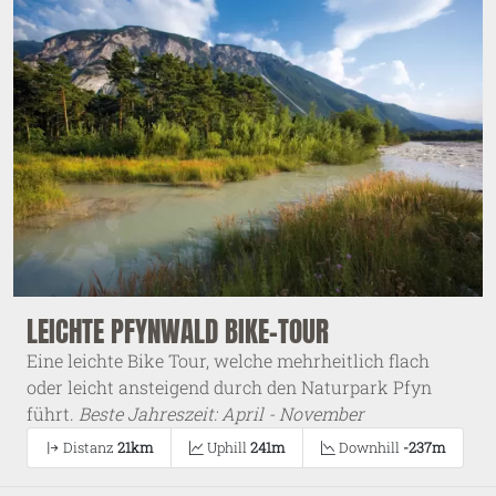
LEICHTE PFYNWALD BIKE-TOUR
Eine leichte Bike Tour, welche mehrheitlich flach
oder leicht ansteigend durch den Naturpark Pfyn
führt.
Beste Jahreszeit: April - November
Distanz
21km
Uphill
241m
Downhill
-237m