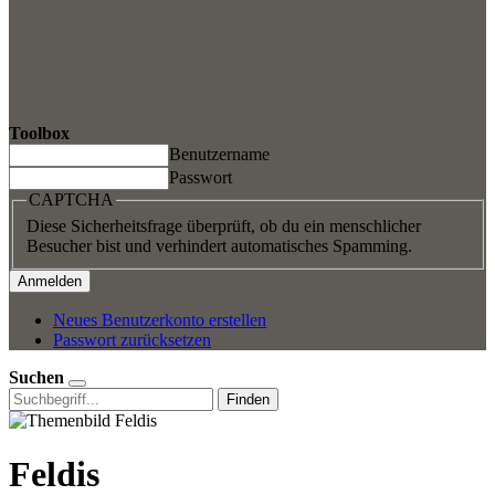
Toolbox
Benutzername
Passwort
CAPTCHA
Diese Sicherheitsfrage überprüft, ob du ein menschlicher
Besucher bist und verhindert automatisches Spamming.
Neues Benutzerkonto erstellen
Passwort zurücksetzen
Suchen
Finden
Feldis