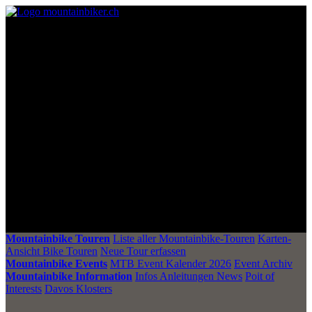
Mountainbike Touren
Liste aller Mountainbike-Touren
Karten-
Ansicht Bike Touren
Neue Tour erfassen
Mountainbike Events
MTB Event Kalender 2026
Event Archiv
Mountainbike Information
Infos Anleitungen News
Poit of
Interests
Davos Klosters