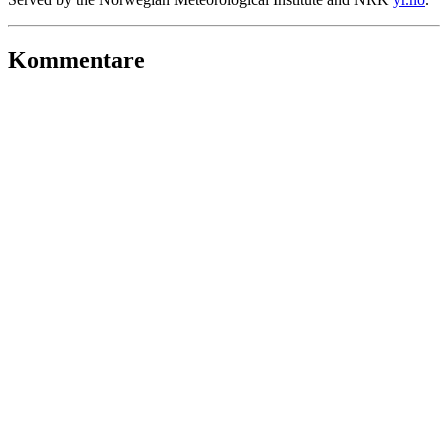
Kommentare
Neuen Kommentar schreiben (Login)
Tour-Klassifizierung
Anfänger
Regelmässiges Training erforderlich
Fahrtechnik-Skills
Kondition
Exponiertheit
Wildnis
Normales Verletzungsrisiko
Etwas Planung nötig
Tour-Daten
Distanz
18.028 km
Uphill
1'059 hm
Downhill
-994 hm
Höchster Punkt
1'633 m ü.M.