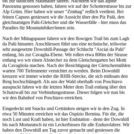
bis zur südlichen Staumauer fahren. Nachdem wir das alpine
Panorama genossen haben, fahren wir auf der Schotterstrasse bis zur
Alp Grüm. Hier haben wir unser "Zmittag" redlich verdient. Bei
feinen Capuns geniessen wir die Aussicht über den Piz Palü, den
gleichnamigen Palü-Gletscher und die Wasserfälle - hier muss das
Paradies für Mountainbiker/innen sein.
Nach der Mittagspause fahren wir den flowigen Trail bis zum Lagh
da Palü hinunter. Anschliessen führt uns eine technische, teilweise
sehr ausgesetzte Downhill-Passage der Schlucht "Asciai da Palü"
entlang, bis zur Cavaglia-Ebene. Wir rollen etwa 800m der Strasse
entlang wo wir einen Abstecher zu dem Gletschergarten bei Motti
da Cavagliola machen. Nach der Besichtigung der Gletschermühlen
warten 700 Tiefenmeter vernichtet zu werden. Beim Downhill
kreuzen wir immer wieder die RHB-Strecke, die sich mühsam den
Berg hochschlängelt. Als uns der Wald oberhalb von Poschiavo
ausspuckt fahren wir die letzten Meter dem Trail entlang über den
Schutzwall bis zur Verbindungsstrasse. Dieser folgen wir nun bis
wir den Bahnhof von Poschiavo erreichen.
Eingedeckt mit Snacks und Getränken steigen wir in den Zug. In
etwa 50 Minuten erreichen wir das Ospizio Bernina. Für die, die
noch Lust und Kraft haben, ist hier Endstation - denn der Downhill
bis nach Mortaratsch ist ein Leckerbissen für alle Endurofahrer. Wir
haben den Downhill am Tag zuvor gemacht und geniessen die