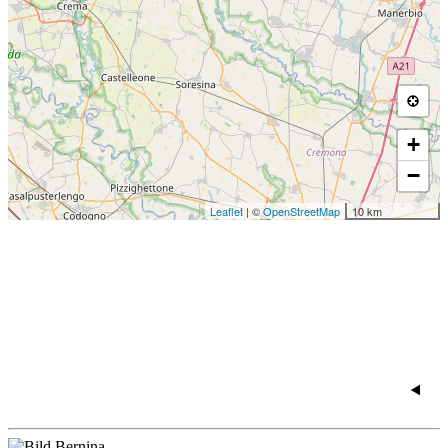
+
−
Leaflet
| ©
OpenStreetMap
10 km