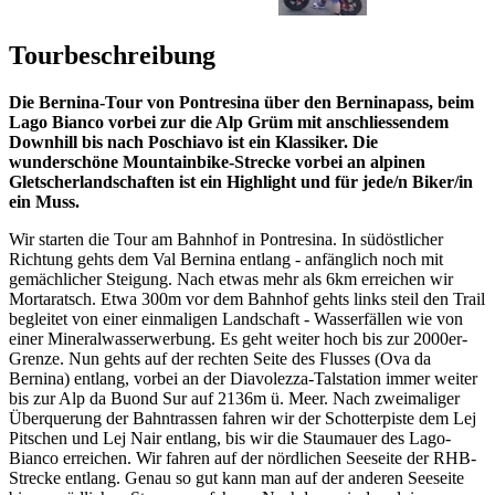
Tourbeschreibung
Die Bernina-Tour von Pontresina über den Berninapass, beim
Lago Bianco vorbei zur die Alp Grüm mit anschliessendem
Downhill bis nach Poschiavo ist ein Klassiker. Die
wunderschöne Mountainbike-Strecke vorbei an alpinen
Gletscherlandschaften ist ein Highlight und für jede/n Biker/in
ein Muss.
Wir starten die Tour am Bahnhof in Pontresina. In südöstlicher
Richtung gehts dem Val Bernina entlang - anfänglich noch mit
gemächlicher Steigung. Nach etwas mehr als 6km erreichen wir
Mortaratsch. Etwa 300m vor dem Bahnhof gehts links steil den Trail
begleitet von einer einmaligen Landschaft - Wasserfällen wie von
einer Mineralwasserwerbung. Es geht weiter hoch bis zur 2000er-
Grenze. Nun gehts auf der rechten Seite des Flusses (Ova da
Bernina) entlang, vorbei an der Diavolezza-Talstation immer weiter
bis zur Alp da Buond Sur auf 2136m ü. Meer. Nach zweimaliger
Überquerung der Bahntrassen fahren wir der Schotterpiste dem Lej
Pitschen und Lej Nair entlang, bis wir die Staumauer des Lago-
Bianco erreichen. Wir fahren auf der nördlichen Seeseite der RHB-
Strecke entlang. Genau so gut kann man auf der anderen Seeseite