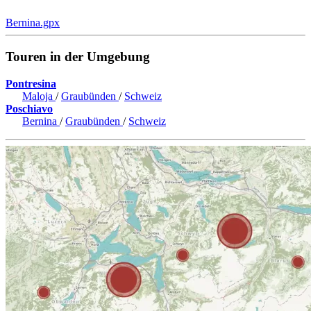
Bernina.gpx
Touren in der Umgebung
Pontresina
Maloja
/
Graubünden
/
Schweiz
Poschiavo
Bernina
/
Graubünden
/
Schweiz