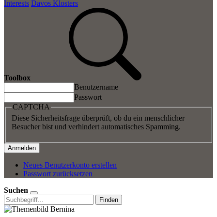
Interests
Davos Klosters
Toolbox
Benutzername
Passwort
CAPTCHA
Diese Sicherheitsfrage überprüft, ob du ein menschlicher
Besucher bist und verhindert automatisches Spamming.
Neues Benutzerkonto erstellen
Passwort zurücksetzen
Suchen
Finden