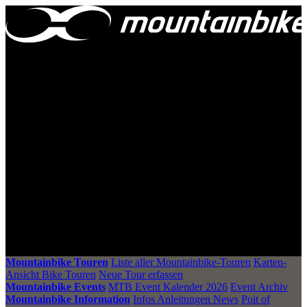
Mountainbike Touren
Liste aller Mountainbike-Touren
Karten-
Ansicht Bike Touren
Neue Tour erfassen
Mountainbike Events
MTB Event Kalender 2026
Event Archiv
Mountainbike Information
Infos Anleitungen News
Poit of