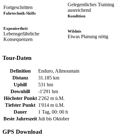
Gelegentliches Training
Fortgeschritten
ausreichend
Fahrtechnik-Skills
Kondition
Exponiertheit
Wildnis
Lebensgefährliche
Etwas Planung nötig
Konsequenzen
Tour-Daten
Definition
Enduro, Allmountain
Distanz
31.185 km
Uphill
531 hm
Downhill
-1'291 hm
Höchster Punkt
2'262 m ü.M.
Tiefster Punkt
1'014 m ü.M.
Dauer
1 Tag, 00: 00 h
Beste Jahreszeit
Juli bis Oktober
GPS Download