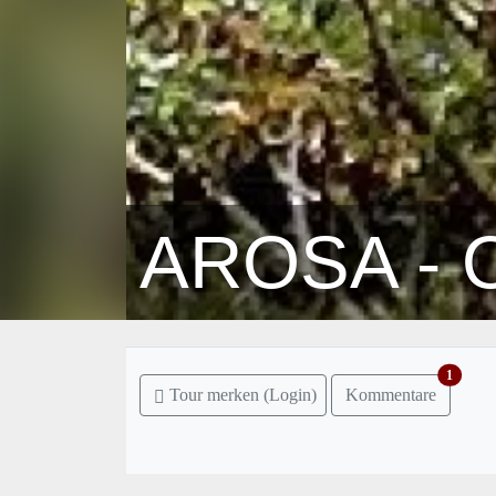
AROSA -
1
Tour merken (Login)
Kommentare