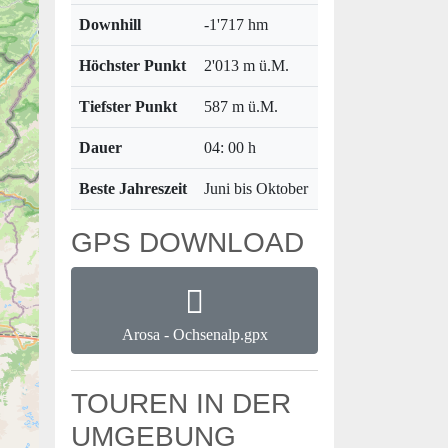
Downhill
-1'717 hm
Höchster Punkt
2'013 m ü.M.
Tiefster Punkt
587 m ü.M.
Dauer
04: 00 h
Beste Jahreszeit
Juni bis Oktober
GPS DOWNLOAD
Arosa - Ochsenalp.gpx
TOUREN IN DER
UMGEBUNG