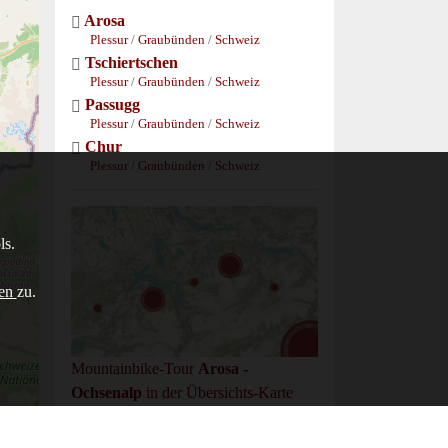
Arosa
Plessur
/
Graubünden
/
Schweiz
Tschiertschen
Plessur
/
Graubünden
/
Schweiz
Passugg
Plessur
/
Graubünden
/
Schweiz
Chur
Plessur
/
Graubünden
/
Schweiz
ls.
gen
zu.
Mountainbike-Tour
Arosa -
Ochsenalp
in der Übersichts-Karte
anzeigen