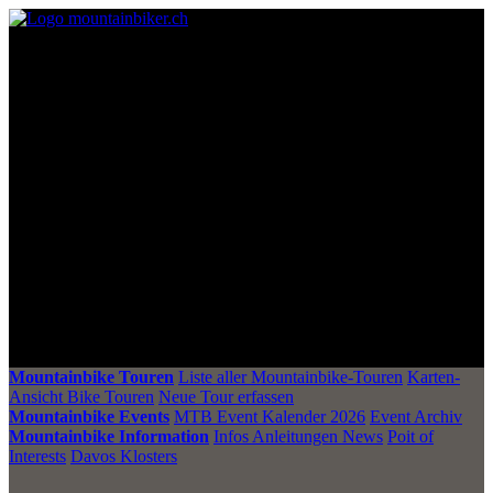
Mountainbike Touren
Liste aller Mountainbike-Touren
Karten-
Ansicht Bike Touren
Neue Tour erfassen
Mountainbike Events
MTB Event Kalender 2026
Event Archiv
Mountainbike Information
Infos Anleitungen News
Poit of
Interests
Davos Klosters