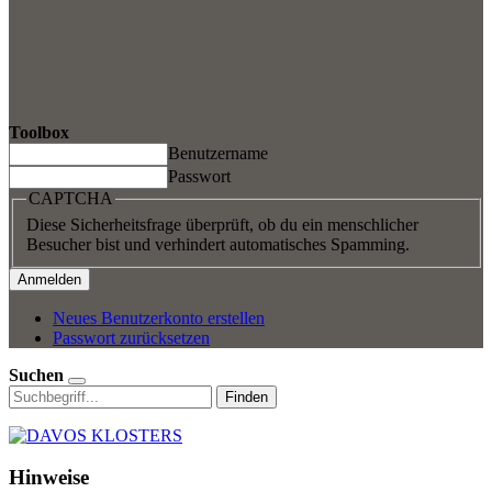
Toolbox
Benutzername
Passwort
CAPTCHA
Diese Sicherheitsfrage überprüft, ob du ein menschlicher
Besucher bist und verhindert automatisches Spamming.
Neues Benutzerkonto erstellen
Passwort zurücksetzen
Suchen
Finden
Hinweise