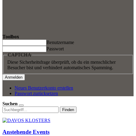
Toolbox
Benutzername
Passwort
CAPTCHA
Diese Sicherheitsfrage überprüft, ob du ein menschlicher
Besucher bist und verhindert automatisches Spamming.
Neues Benutzerkonto erstellen
Passwort zurücksetzen
Suchen
Finden
Anstehende Events