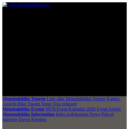
Mountainbike Touren
Liste aller Mountainbike-Touren
Karten-
Ansicht Bike Touren
Neue Tour erfassen
Mountainbike Events
MTB Event Kalender 2026
Event Archiv
Mountainbike Information
Infos Anleitungen News
Poit of
Interests
Davos Klosters