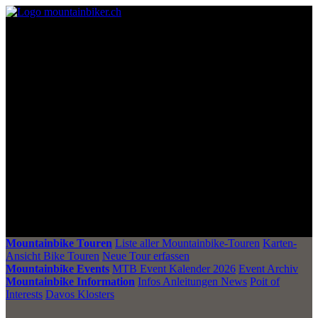
Mountainbike Touren
Liste aller Mountainbike-Touren
Karten-
Ansicht Bike Touren
Neue Tour erfassen
Mountainbike Events
MTB Event Kalender 2026
Event Archiv
Mountainbike Information
Infos Anleitungen News
Poit of
Interests
Davos Klosters