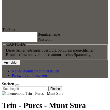
Toolbox
Benutzername
Passwort
CAPTCHA
Diese Sicherheitsfrage überprüft, ob du ein menschlicher
Besucher bist und verhindert automatisches Spamming.
Neues Benutzerkonto erstellen
Passwort zurücksetzen
Suchen
Finden
Trin - Purcs - Munt Sura