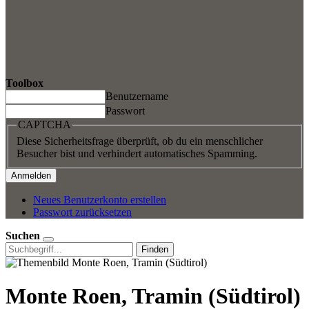
Toolbox
Benutzername
Passwort
CAPTCHA
Diese Sicherheitsfrage überprüft, ob du ein menschlicher
Besucher bist und verhindert automatisches Spamming.
Neues Benutzerkonto erstellen
Passwort zurücksetzen
Suchen
Finden
Monte Roen, Tramin (Südtirol)