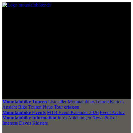
Mountainbike Touren
Liste aller Mountainbike-Touren
Karten-
Ansicht Bike Touren
Neue Tour erfassen
Mountainbike Events
MTB Event Kalender 2026
Event Archiv
Mountainbike Information
Infos Anleitungen News
Poit of
Interests
Davos Klosters