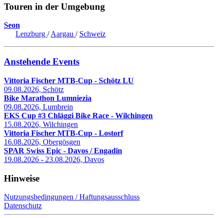
Touren in der Umgebung
Seon
Lenzburg
/
Aargau
/
Schweiz
Anstehende Events
Vittoria Fischer MTB-Cup - Schötz LU
09.08.2026, Schötz
Bike Marathon Lumniezia
09.08.2026, Lumbrein
EKS Cup #3 Chläggi Bike Race - Wilchingen
15.08.2026, Wilchingen
Vittoria Fischer MTB-Cup - Lostorf
16.08.2026, Obergösgen
SPAR Swiss Epic - Davos / Engadin
19.08.2026 - 23.08.2026, Davos
Hinweise
Nutzungsbedingungen / Haftungsausschluss
Datenschutz