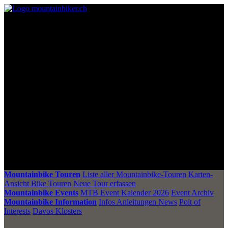
Mountainbike Touren
Liste aller Mountainbike-Touren
Karten-
Ansicht Bike Touren
Neue Tour erfassen
Mountainbike Events
MTB Event Kalender 2026
Event Archiv
Mountainbike Information
Infos Anleitungen News
Poit of
Interests
Davos Klosters