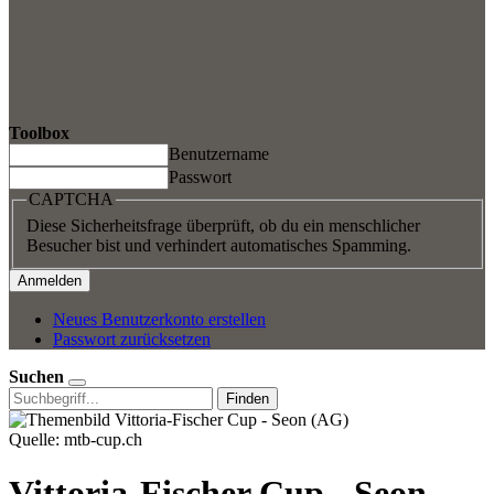
Toolbox
Benutzername
Passwort
CAPTCHA
Diese Sicherheitsfrage überprüft, ob du ein menschlicher
Besucher bist und verhindert automatisches Spamming.
Neues Benutzerkonto erstellen
Passwort zurücksetzen
Suchen
Finden
Quelle: mtb-cup.ch
Vittoria-Fischer Cup - Seon