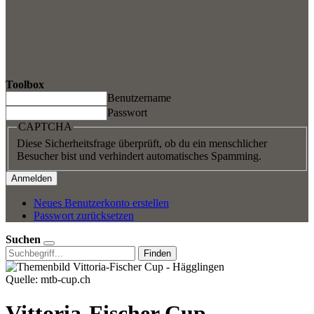
Toolbox
Benutzername
Passwort
CAPTCHA
Diese Sicherheitsfrage überprüft, ob du ein menschlicher
Besucher bist und verhindert automatisches Spamming.
Neues Benutzerkonto erstellen
Passwort zurücksetzen
Suchen
Finden
Quelle: mtb-cup.ch
Vittoria-Fischer Cup -