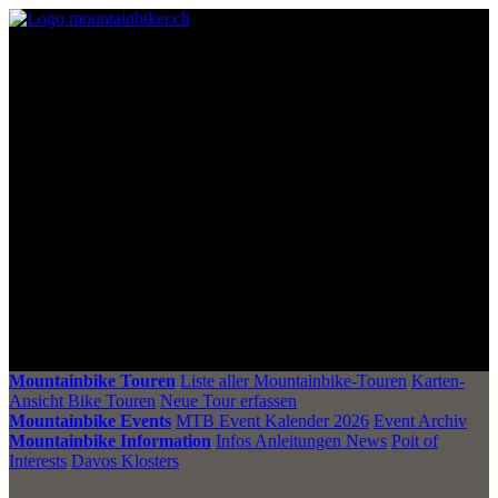
Mountainbike Touren
Liste aller Mountainbike-Touren
Karten-
Ansicht Bike Touren
Neue Tour erfassen
Mountainbike Events
MTB Event Kalender 2026
Event Archiv
Mountainbike Information
Infos Anleitungen News
Poit of
Interests
Davos Klosters