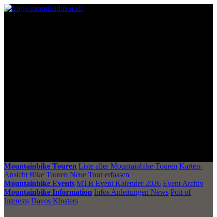
Mountainbike Touren
Liste aller Mountainbike-Touren
Karten-
Ansicht Bike Touren
Neue Tour erfassen
Mountainbike Events
MTB Event Kalender 2026
Event Archiv
Mountainbike Information
Infos Anleitungen News
Poit of
Interests
Davos Klosters