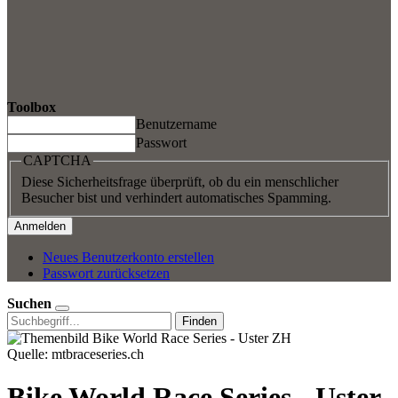
Toolbox
Benutzername
Passwort
CAPTCHA
Diese Sicherheitsfrage überprüft, ob du ein menschlicher
Besucher bist und verhindert automatisches Spamming.
Neues Benutzerkonto erstellen
Passwort zurücksetzen
Suchen
Finden
Quelle: mtbraceseries.ch
Bike World Race Series - Uster