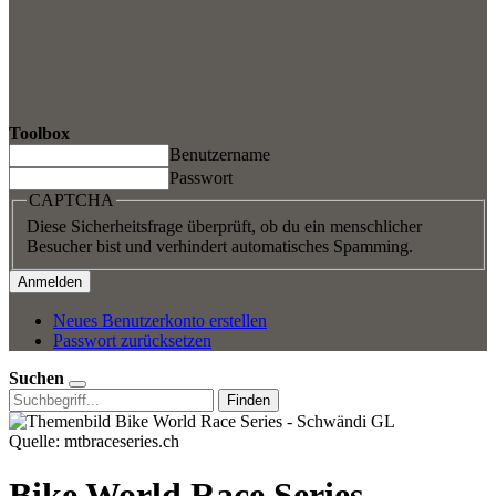
Toolbox
Benutzername
Passwort
CAPTCHA
Diese Sicherheitsfrage überprüft, ob du ein menschlicher
Besucher bist und verhindert automatisches Spamming.
Neues Benutzerkonto erstellen
Passwort zurücksetzen
Suchen
Finden
Quelle: mtbraceseries.ch
Bike World Race Series -