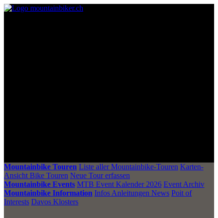
Mountainbike Touren
Liste aller Mountainbike-Touren
Karten-
Ansicht Bike Touren
Neue Tour erfassen
Mountainbike Events
MTB Event Kalender 2026
Event Archiv
Mountainbike Information
Infos Anleitungen News
Poit of
Interests
Davos Klosters