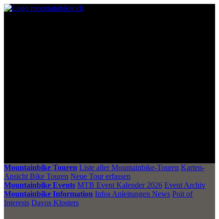
Mountainbike Touren
Liste aller Mountainbike-Touren
Karten-
Ansicht Bike Touren
Neue Tour erfassen
Mountainbike Events
MTB Event Kalender 2026
Event Archiv
Mountainbike Information
Infos Anleitungen News
Poit of
Interests
Davos Klosters