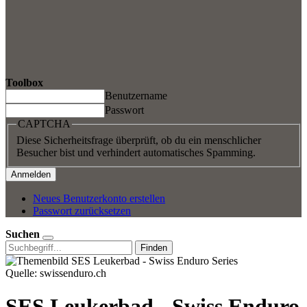
Toolbox
Benutzername
Passwort
CAPTCHA
Diese Sicherheitsfrage überprüft, ob du ein menschlicher
Besucher bist und verhindert automatisches Spamming.
Neues Benutzerkonto erstellen
Passwort zurücksetzen
Suchen
Finden
Quelle: swissenduro.ch
SES Leukerbad - Swiss Enduro