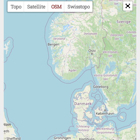
Topo
Satellite
OSM
Swisstopo