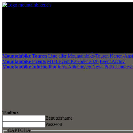
Mountainbike Touren
Liste aller Mountainbike-Touren
Karten-Ansi
Mountainbike Events
MTB Event Kalender 2026
Event Archiv
Mountainbike Information
Infos Anleitungen News
Poit of Interest
Toolbox
Benutzername
Passwort
CAPTCHA