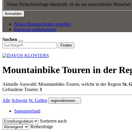
Diese Sicherheitsfrage überprüft, ob du ein menschlicher Besucher
Neues Benutzerkonto erstellen
Passwort zurücksetzen
Suchen
Finden
Mountainbike Touren in der Reg
Aktuelle Auswahl: Mountainbike-Touren, welche in der Region
St. 
Gefundene Touren:
1
Alle
Schweiz
St. Gallen
regionalisieren...
Sarganserland
Sortieren nach
Reihenfolge