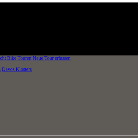
cht Bike Touren
Neue Tour erfassen
s
Davos Klosters