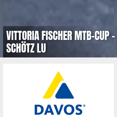
Quelle: mtb-c
VITTORIA FISCHER MTB-CUP -
SCHÖTZ LU