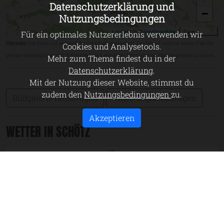
Datenschutzerklärung und
−
Nutzungsbedingungen
Leaflet
| ©
OpenStreetMap
2 km
Für ein optimales Nutzererlebnis verwenden wir
Hinweis:
Der Event ist anhand der Ortschaft geocodiert. Der Pin ist nicht in jedem Fall der
Cookies und Analysetools.
genaue Austragungs-Ort. Informiere dich also beim Veranstalter über die genaue Location.
Mehr zum Thema findest du in der
Datenschutzerklärung
.
Mit der Nutzung dieser Website, stimmst du
zudem den
Nutzungsbedingungen
zu.
Bildgalerie hinzufügen
Video-Clip hinzufügen
Akzeptieren
WETTER IN SCHÖTZ
Aktuell: Schön
24.8 °C
52.9 % /
1.6 kmh