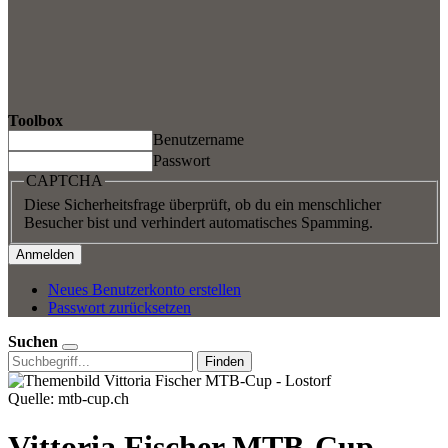
Toolbox
Benutzername
Passwort
CAPTCHA
Diese Sicherheitsfrage überprüft, ob du ein menschlicher
Besucher bist und verhindert automatisches Spamming.
Neues Benutzerkonto erstellen
Passwort zurücksetzen
Suchen
Finden
Quelle: mtb-cup.ch
Vittoria Fischer MTB-Cup -