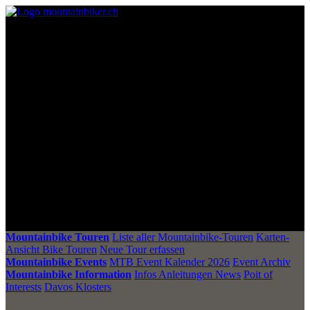
Mountainbike Touren
Liste aller Mountainbike-Touren
Karten-
Ansicht Bike Touren
Neue Tour erfassen
Mountainbike Events
MTB Event Kalender 2026
Event Archiv
Mountainbike Information
Infos Anleitungen News
Poit of
Interests
Davos Klosters