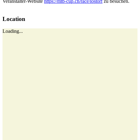
Veranstalter-Website
https://mtb-cup.ch/race/lostorf
zu besuchen.
Location
Loading...