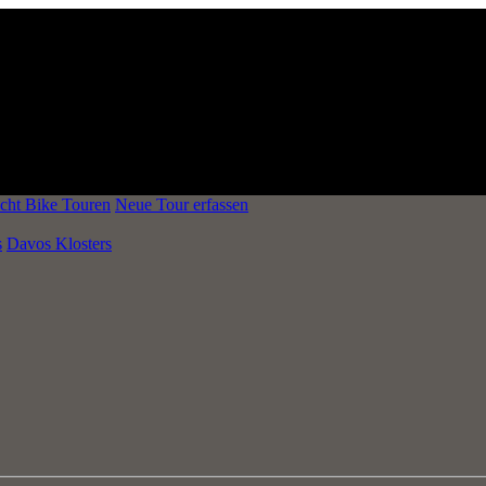
cht Bike Touren
Neue Tour erfassen
s
Davos Klosters