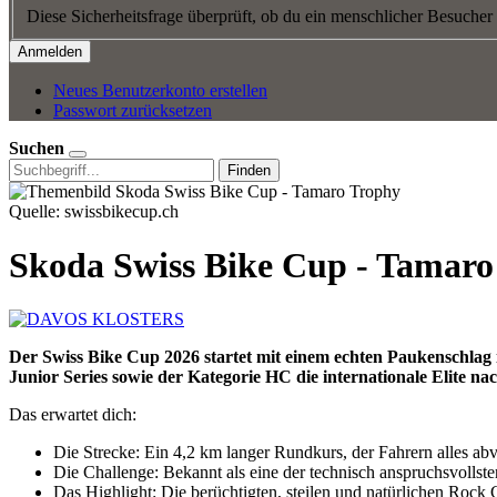
Diese Sicherheitsfrage überprüft, ob du ein menschlicher Besucher
Neues Benutzerkonto erstellen
Passwort zurücksetzen
Suchen
Finden
Quelle: swissbikecup.ch
Skoda Swiss Bike Cup - Tamaro
Der Swiss Bike Cup 2026 startet mit einem echten Paukenschlag 
Junior Series sowie der Kategorie HC die internationale Elite na
Das erwartet dich:
Die Strecke: Ein 4,2 km langer Rundkurs, der Fahrern alles abv
Die Challenge: Bekannt als eine der technisch anspruchsvollst
Das Highlight: Die berüchtigten, steilen und natürlichen Rock