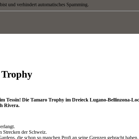
 bist und verhindert automatisches Spamming.
 Trophy
im Tessin! Die Tamaro Trophy im Dreieck Lugano-Bellinzona-Locar
ch Rivera.
erlangt.
en Strecken der Schweiz.
 Gardens, die schon so manchen Profi an seine Grenzen gebracht haben