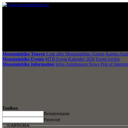
Mountainbike Touren
Liste aller Mountainbike-Touren
Karten-Ansi
Mountainbike Events
MTB Event Kalender 2026
Event Archiv
Mountainbike Information
Infos Anleitungen News
Poit of Interest
Toolbox
Benutzername
Passwort
CAPTCHA