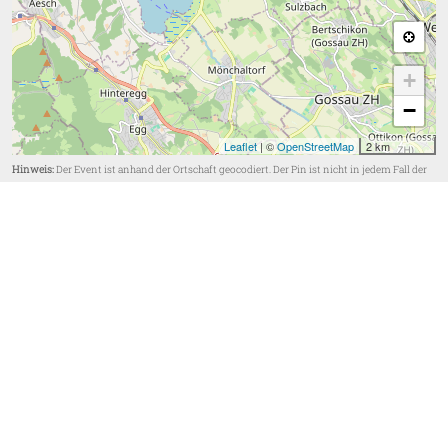
+
−
Leaflet
| ©
OpenStreetMap
2 km
Hinweis:
Der Event ist anhand der Ortschaft geocodiert. Der Pin ist nicht in jedem Fall der
genaue Austragungs-Ort. Informiere dich also beim Veranstalter über die genaue Location.
Bildgalerie hinzufügen
Video-Clip hinzufügen
WETTER IN USTER
Wetterdaten werden geladen...
Served by the Norwegian Meteorological Institute and NRK
yr.no
.