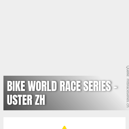
Quelle: mtbracese
BIKE WORLD RACE SERIES -
USTER ZH