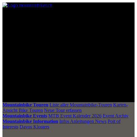
Mountainbike Touren
Liste aller Mountainbike-Touren
Karten-
Ansicht Bike Touren
Neue Tour erfassen
Mountainbike Events
MTB Event Kalender 2026
Event Archiv
Mountainbike Information
Infos Anleitungen News
Poit of
Interests
Davos Klosters